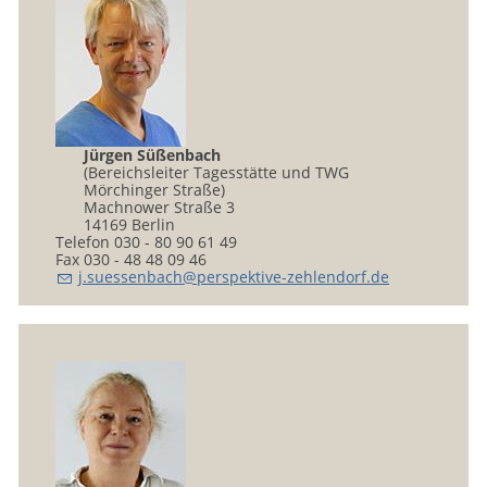
Jürgen Süßenbach
(Bereichsleiter Tagesstätte und TWG
Mörchinger Straße)
Machnower Straße 3
14169 Berlin
Telefon 030 - 80 90 61 49
Fax 030 - 48 48 09 46
j
s
ss
nb
ch
p
rsp
kt
v
-z
hl
nd
rf
d