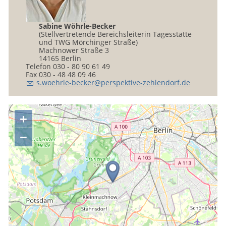
Sabine Wöhrle-Becker
(Stellvertretende Bereichsleiterin Tagesstätte
und TWG Mörchinger Straße)
Machnower Straße 3
14165 Berlin
Telefon 030 - 80 90 61 49
Fax 030 - 48 48 09 46
s
w
hrl
-b
ck
r
p
rsp
kt
v
-z
hl
nd
rf
d
+
−