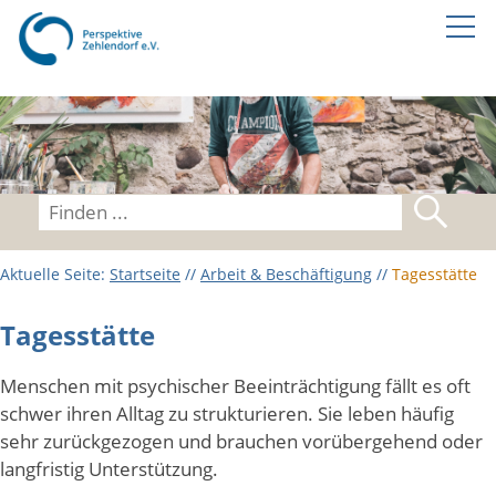
Home
Unterstützung &
Wohnen
Aktuelle Seite:
Startseite
//
Arbeit & Beschäftigung
//
Tagesstätte
Arbeit & Beschäftigung
Tagesstätte
Tagesstätte
Menschen mit psychischer Beeinträchtigung fällt es oft
Zuverdienst Aladin
schwer ihren Alltag zu strukturieren. Sie leben häufig
sehr zurückgezogen und brauchen vorübergehend oder
Beratung & Freizeit
langfristig Unterstützung.